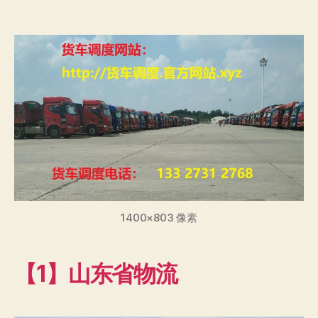
章
布
作
日
者
期
1400×803 像素
【1】山东省物流