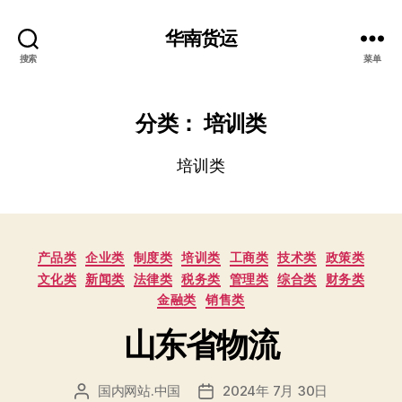
华南货运
搜索
菜单
分类：
培训类
培训类
分
产品类
企业类
制度类
培训类
工商类
技术类
政策类
类
文化类
新闻类
法律类
税务类
管理类
综合类
财务类
金融类
销售类
山东省物流
国内网站.中国
2024年 7月 30日
文
发