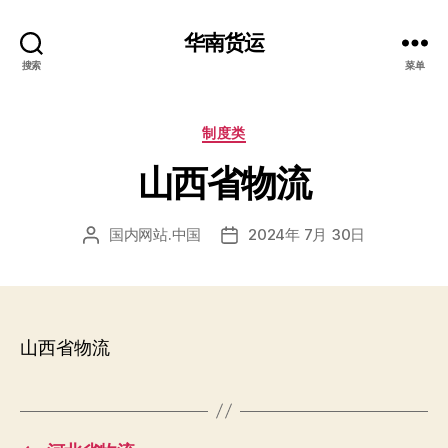
华南货运
搜索
菜单
分
制度类
类
山西省物流
国内网站.中国
2024年 7月 30日
文
发
章
布
作
日
者
期
山西省物流