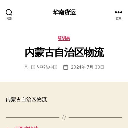
华南货运
搜索
菜单
分
培训类
类
内蒙古自治区物流
国内网站.中国
2024年 7月 30日
文
发
章
布
作
日
者
期
内蒙古自治区物流