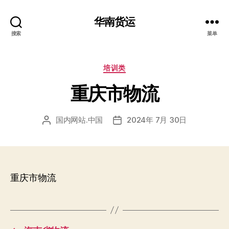
华南货运
搜索
菜单
分
培训类
类
重庆市物流
国内网站.中国
2024年 7月 30日
文
发
章
布
作
日
者
期
重庆市物流