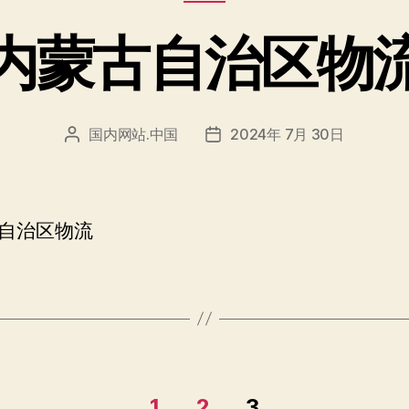
类
内蒙古自治区物
国内网站.中国
2024年 7月 30日
文
发
章
布
作
日
者
期
自治区物流
1
2
3