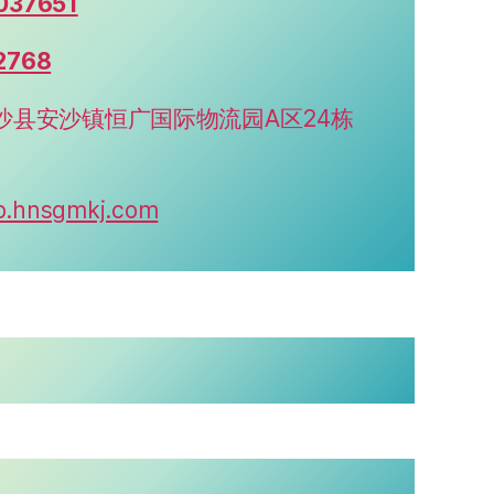
037651
2768
沙县安沙镇恒广国际物流园A区24栋
/b.hnsgmkj.com