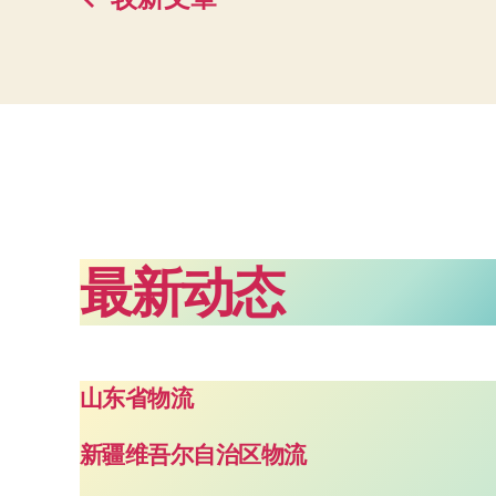
文
章
分
页
最新动态
山东省物流
新疆维吾尔自治区物流