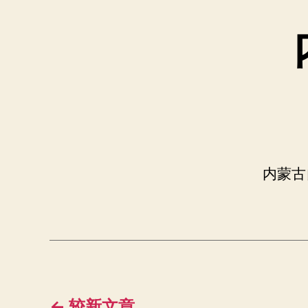
内蒙古
←
较新
文章