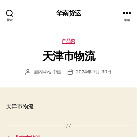
华南货运
搜索
菜单
分
产品类
类
天津市物流
国内网站.中国
2024年 7月 30日
文
发
章
布
作
日
者
期
天津市物流