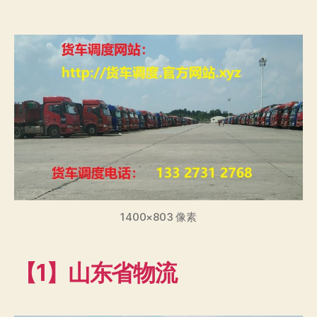
章
布
作
日
者
期
1400×803 像素
【1】山东省物流