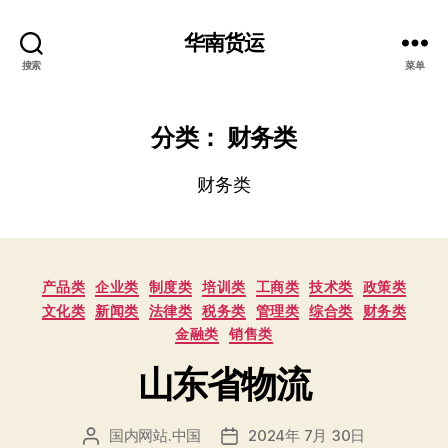
华南货运
搜索
菜单
分类：
财务类
财务类
分
产品类
企业类
制度类
培训类
工商类
技术类
政策类
类
文化类
新闻类
法律类
税务类
管理类
综合类
财务类
金融类
销售类
山东省物流
国内网站.中国
2024年 7月 30日
文
发