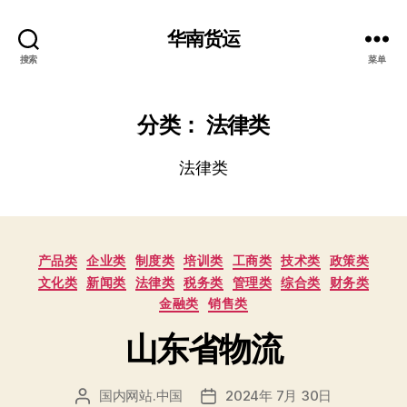
华南货运
搜索
菜单
分类：
法律类
法律类
分
产品类
企业类
制度类
培训类
工商类
技术类
政策类
类
文化类
新闻类
法律类
税务类
管理类
综合类
财务类
金融类
销售类
山东省物流
国内网站.中国
2024年 7月 30日
文
发