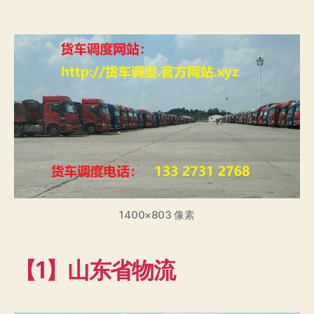
章
布
作
日
者
期
1400×803 像素
【1】山东省物流