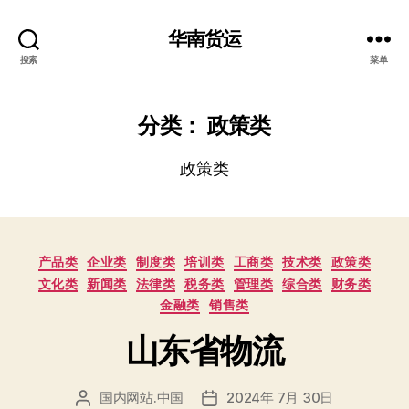
华南货运
搜索
菜单
分类：
政策类
政策类
分
产品类
企业类
制度类
培训类
工商类
技术类
政策类
类
文化类
新闻类
法律类
税务类
管理类
综合类
财务类
金融类
销售类
山东省物流
国内网站.中国
2024年 7月 30日
文
发