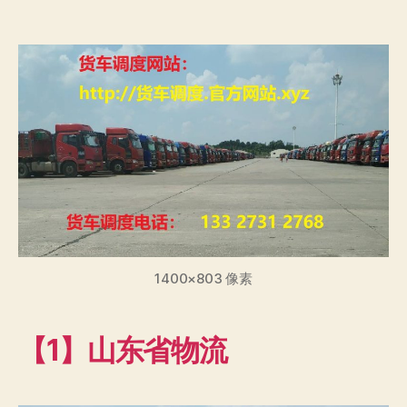
章
布
作
日
者
期
1400×803 像素
【1】山东省物流