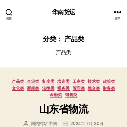
华南货运
搜索
菜单
分类：
产品类
产品类
分
产品类
企业类
制度类
培训类
工商类
技术类
政策类
类
文化类
新闻类
法律类
税务类
管理类
综合类
财务类
金融类
销售类
山东省物流
国内网站.中国
2024年 7月 30日
文
发