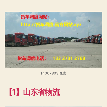
章
布
作
日
者
期
1400×803 像素
【1】山东省物流